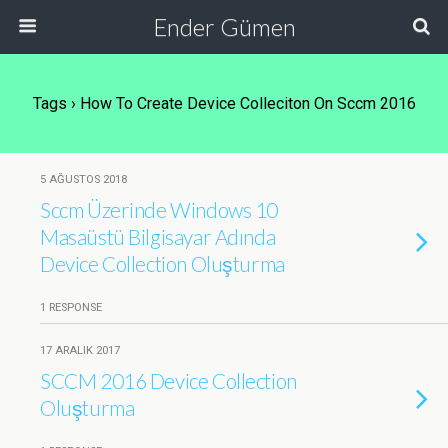
Ender Gümen
Tags › How To Create Device Colleciton On Sccm 2016
5 AĞUSTOS 2018
Sccm Üzerinde Windows 10
Masaüstü Bilgisayar Adında
Device Collection Oluşturma
1 RESPONSE
17 ARALIK 2017
SCCM 2016 Device Collection
Oluşturma